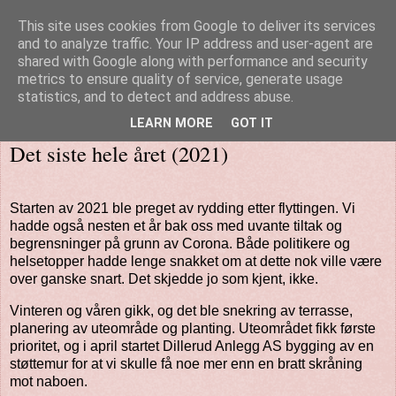
This site uses cookies from Google to deliver its services
Minnesider - Aud Berli
and to analyze traffic. Your IP address and user-agent are
shared with Google along with performance and security
metrics to ensure quality of service, generate usage
statistics, and to detect and address abuse.
▼
LEARN MORE
GOT IT
Det siste hele året (2021)
Starten av 2021 ble preget av rydding etter flyttingen. Vi
hadde også nesten et år bak oss med uvante tiltak og
begrensninger på grunn av Corona. Både politikere og
helsetopper hadde lenge snakket om at dette nok ville være
over ganske snart. Det skjedde jo som kjent, ikke.
Vinteren og våren gikk, og det ble snekring av terrasse,
planering av uteområde og planting. Uteområdet fikk første
prioritet, og i april startet Dillerud Anlegg AS bygging av en
støttemur for at vi skulle få noe mer enn en bratt skråning
mot naboen.