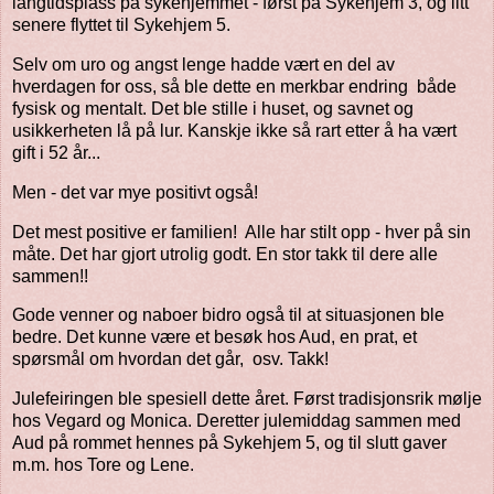
langtidsplass på sykehjemmet - først på Sykehjem 3, og litt
senere flyttet til Sykehjem 5.
Selv om uro og angst lenge hadde vært en del av
hverdagen for oss, så ble dette en merkbar endring både
fysisk og mentalt. Det ble stille i huset, og savnet og
usikkerheten lå på lur. Kanskje ikke så rart etter å ha vært
gift i 52 år...
Men - det var mye positivt også!
Det mest positive er familien! Alle har stilt opp - hver på sin
måte. Det har gjort utrolig godt. En stor takk til dere alle
sammen!!
Gode venner og naboer bidro også til at situasjonen ble
bedre. Det kunne være et besøk hos Aud, en prat, et
spørsmål om hvordan det går, osv. Takk!
Julefeiringen ble spesiell dette året. Først tradisjonsrik mølje
hos Vegard og Monica. Deretter julemiddag sammen med
Aud på rommet hennes på Sykehjem 5, og til slutt gaver
m.m. hos Tore og Lene.