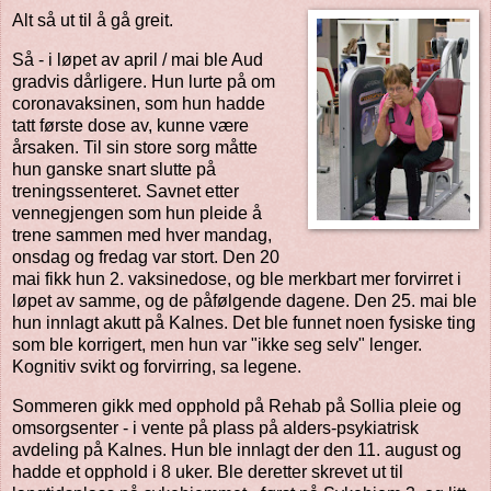
Alt så ut til å gå greit.
Så - i løpet av april / mai ble Aud
gradvis dårligere. Hun lurte på om
coronavaksinen, som hun hadde
tatt første dose av, kunne være
årsaken. Til sin store sorg måtte
hun ganske snart slutte på
treningssenteret. Savnet etter
vennegjengen som hun pleide å
trene sammen med hver mandag,
onsdag og fredag var stort. Den 20
mai fikk hun 2. vaksinedose, og ble merkbart mer forvirret i
løpet av samme, og de påfølgende dagene. Den 25. mai ble
hun innlagt akutt på Kalnes. Det ble funnet noen fysiske ting
som ble korrigert, men hun var "ikke seg selv" lenger.
Kognitiv svikt og forvirring, sa legene.
Sommeren gikk med opphold på Rehab på Sollia pleie og
omsorgsenter - i vente på plass på alders-psykiatrisk
avdeling på Kalnes. Hun ble innlagt der den 11. august og
hadde et opphold i 8 uker. Ble deretter skrevet ut til